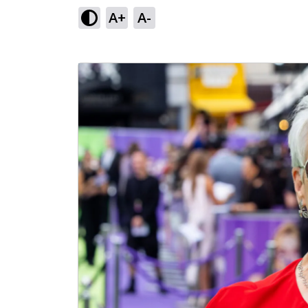
A+
A-