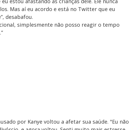
 eu estou afastando as crianças dele. Ele nunca
los. Mas aí eu acordo e está no Twitter que eu
”, desabafou.
cional, simplesmente não posso reagir o tempo
.”
usado por Kanye voltou a afetar sua saúde. "Eu não
divórcio, e agora voltou. Senti muito mais estresse,