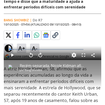
tempo e disse que a maturidade a ajuda a
enfrentar períodos difíceis com serenidade
BANG SHOWBIZ
|
Do R7
10/10/2025 - 07H56
(ATUALIZADO EM
10/10/2025 - 08H10
)
A+
A-
L
o
a
Adicione como fonte preferencial no Google
d
C
P
V
A
P
F
e
o
l
o
v
u
Opens in new window
d
m
a
l
a
l
:
Recém-separada, Nicole Kidman afirma que aprendeu a lidar com a dor e seguir em frente
p
y
t
n
l
5
A atriz Nicole Kidman, 58, afirmou que as
a
a
ç
s
.
por
Bang Showbiz
r
r
a
c
1
t
1
r
l
r
0
experiências acumuladas ao longo da vida a
i
0
1
e
%
l
s
0
e
h
ensinaram a enfrentar períodos difíceis com
e
s
n
a
g
e
r
u
g
mais serenidade. A estrela de Hollywood, que se
n
u
a
d
n
o
d
separou recentemente do cantor Keith Urban,
s
o
s
57, após 19 anos de casamento, falou sobre as