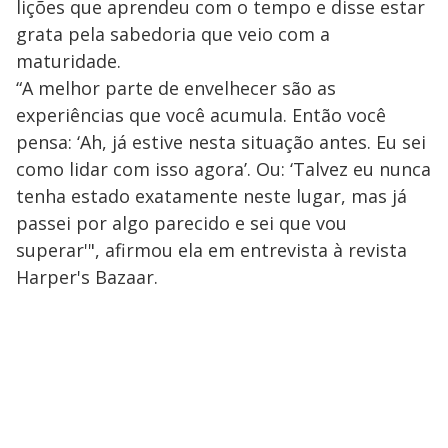
y
lições que aprendeu com o tempo e disse estar
grata pela sabedoria que veio com a
M
V
u
d
maturidade.
o
“A melhor parte de envelhecer são as
i
experiências que você acumula. Então você
pensa: ‘Ah, já estive nesta situação antes. Eu sei
como lidar com isso agora’. Ou: ‘Talvez eu nunca
d
tenha estado exatamente neste lugar, mas já
passei por algo parecido e sei que vou
e
superar'", afirmou ela em entrevista à revista
Harper's Bazaar.
o