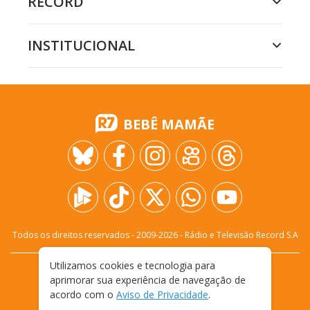
RECORD
INSTITUCIONAL
BEBÊ MAMÃE
Todos os direitos reservados - 2009-
2026
- Rádio e Televisão Record S.A
Utilizamos cookies e tecnologia para
CARREIRA
FALE CONOSCO
PRIVACIDADE
aprimorar sua experiência de navegação de
TERMOS E CONDIÇÕES DE USO
acordo com o
Aviso de Privacidade
.