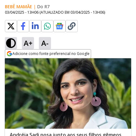
BEBÊ MAMÃE
|
Do R7
03/04/2025 - 13H06
(ATUALIZADO EM
03/04/2025 - 13H06
)
A+
A-
Adicione como fonte preferencial no Google
Opens in new window
Andréia Sadi posa junto aos seus filhos gêmeos