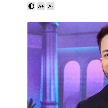
A+
A-