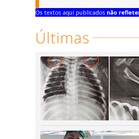
Os textos aqui publicados
não reflet
Últimas