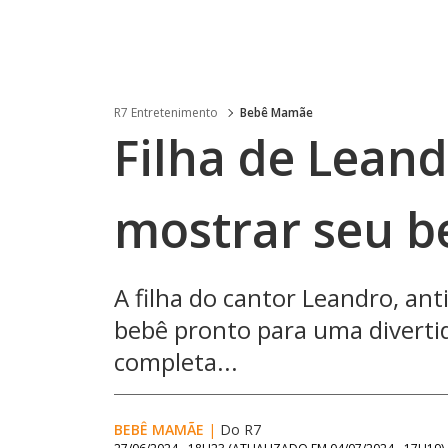
R7 Entretenimento
Bebê Mamãe
Filha de Lean
mostrar seu b
A filha do cantor Leandro, an
bebê pronto para uma divertid
completa...
BEBÊ MAMÃE
|
Do R7