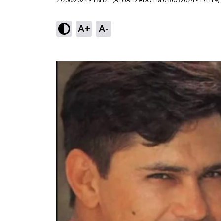
27/06/2024 - 18H23
(ATUALIZADO EM
04/07/2024 - 17H19
)
A+
A-