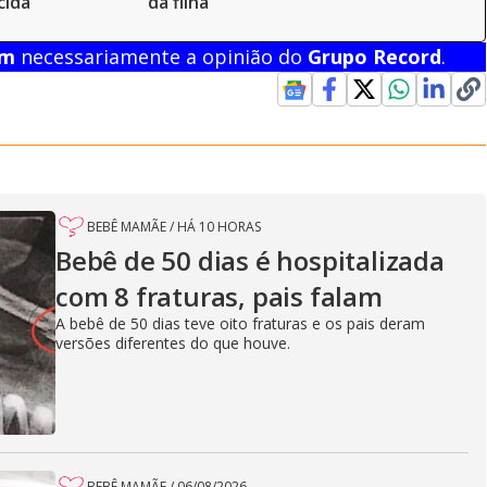
cida
da filha
em
necessariamente a opinião do
Grupo Record
.
BEBÊ MAMÃE
/
HÁ 10 HORAS
Bebê de 50 dias é hospitalizada
com 8 fraturas, pais falam
A bebê de 50 dias teve oito fraturas e os pais deram
versões diferentes do que houve.
BEBÊ MAMÃE
/
06/08/2026