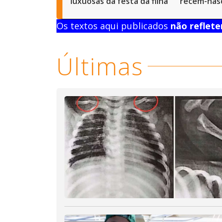
luxuosas da festa da filha
recém-nas
Os textos aqui publicados
não reflet
Últimas