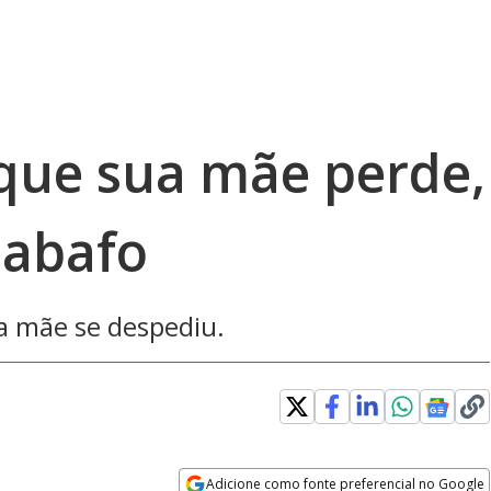
o que sua mãe perde,
sabafo
sua mãe se despediu.
Adicione como fonte preferencial no Google