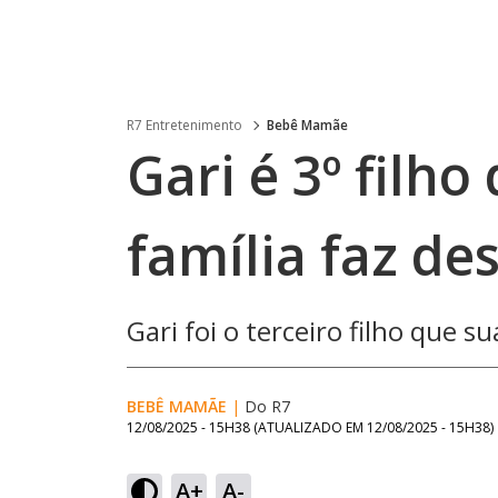
R7 Entretenimento
Bebê Mamãe
Gari é 3º filh
família faz de
Gari foi o terceiro filho que 
BEBÊ MAMÃE
|
Do R7
12/08/2025 - 15H38
(ATUALIZADO EM
12/08/2025 - 15H38
)
A+
A-