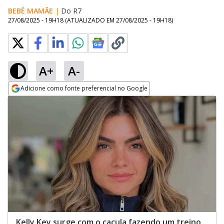
BEBÊ MAMÃE
|
Do R7
27/08/2025 - 19H18
(ATUALIZADO EM
27/08/2025 - 19H18
)
A+
A-
Adicione como fonte preferencial no Google
Opens in new window
Kelly Key surge com o caçula fazendo um treino