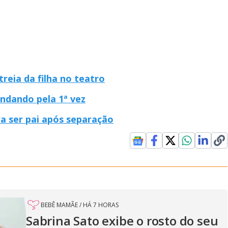
eia da filha no teatro
ndando pela 1ª vez
ra ser pai após separação
BEBÊ MAMÃE
/
HÁ 7 HORAS
Sabrina Sato exibe o rosto do seu