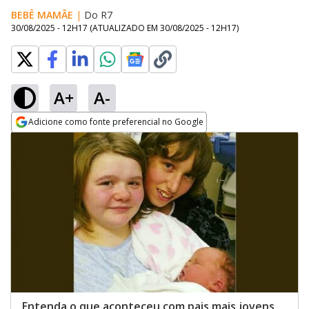
BEBÊ MAMÃE
|
Do R7
30/08/2025 - 12H17
(ATUALIZADO EM
30/08/2025 - 12H17
)
A+
A-
Adicione como fonte preferencial no Google
Opens in new window
Entenda o que aconteceu com pais mais jovens