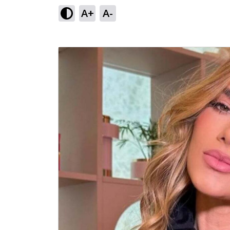
A+
A-