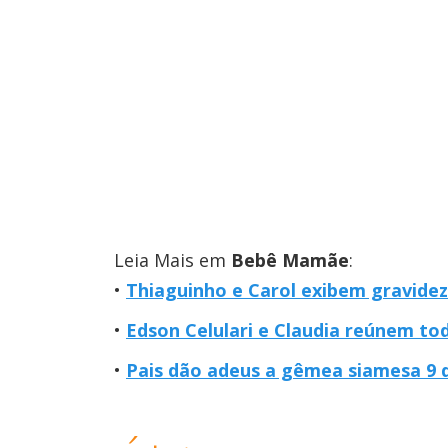
Leia Mais em
Bebê Mamãe
:
Thiaguinho e Carol exibem gravide
Edson Celulari e Claudia reúnem tod
Pais dão adeus a gêmea siamesa 9 d