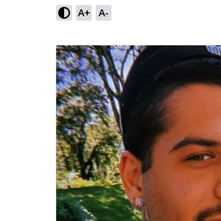
A+
A-