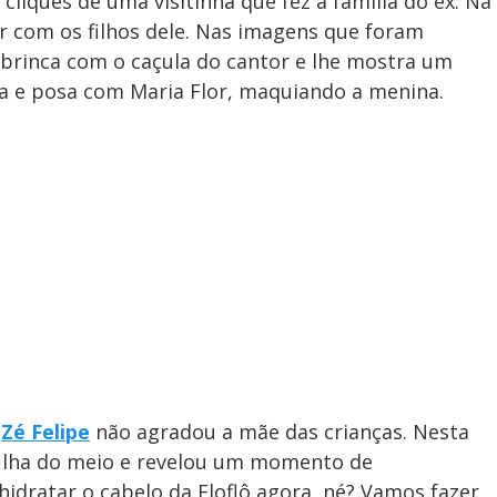
cliques de uma visitinha que fez a família do ex. Na
ir com os filhos dele. Nas imagens que foram
 brinca com o caçula do cantor e lhe mostra um
ita e posa com Maria Flor, maquiando a menina.
e
Zé Felipe
não agradou a mãe das crianças. Nesta
a filha do meio e revelou um momento de
hidratar o cabelo da Floflô agora, né? Vamos fazer