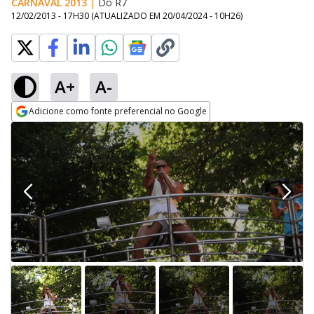
CARNAVAL 2013
|
Do R7
12/02/2013 - 17H30
(ATUALIZADO EM
20/04/2024 - 10H26
)
A+
A-
Adicione como fonte preferencial no Google
Opens in new window