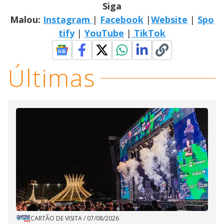
Siga
Malou:
Instagram
|
Facebook
|
Website
|
Spo
tify
|
YouTube
|
TikTok
Últimas
CARTÃO DE VISITA
/
07/08/2026