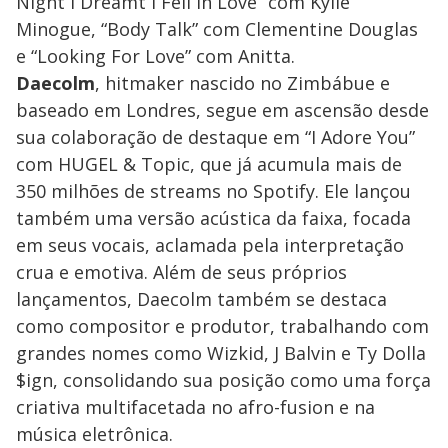
Night I Dreamt I Fell in Love” com Kylie
Minogue, “Body Talk” com Clementine Douglas
e “Looking For Love” com Anitta.
Daecolm
, hitmaker nascido no Zimbábue e
baseado em Londres, segue em ascensão desde
sua colaboração de destaque em “I Adore You”
com HUGEL & Topic, que já acumula mais de
350 milhões de streams no Spotify. Ele lançou
também uma versão acústica da faixa, focada
em seus vocais, aclamada pela interpretação
crua e emotiva. Além de seus próprios
lançamentos, Daecolm também se destaca
como compositor e produtor, trabalhando com
grandes nomes como Wizkid, J Balvin e Ty Dolla
$ign, consolidando sua posição como uma força
criativa multifacetada no afro-fusion e na
música eletrônica.