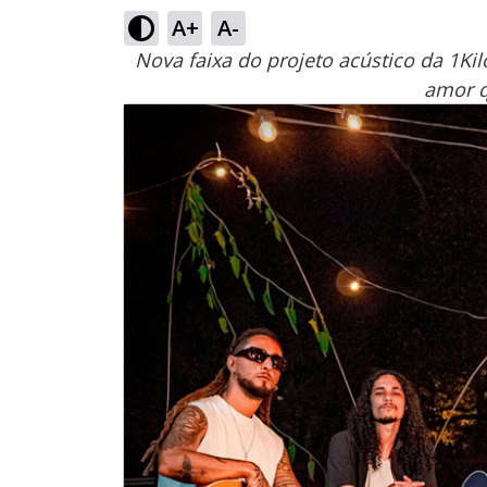
A+
A-
Nova faixa do projeto acústico da 1Ki
amor q