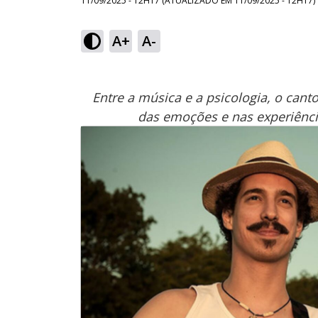
11/09/2025 - 12H17
(ATUALIZADO EM
11/09/2025 - 12H17
)
A+
A-
Entre a música e a psicologia, o can
das emoções e nas experiênci