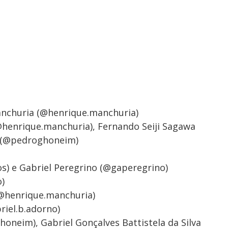
anchuria (@henrique.manchuria)
@henrique.manchuria), Fernando Seiji Sagawa
 (@pedroghoneim)
os) e Gabriel Peregrino (@gaperegrino)
o)
(@henrique.manchuria)
riel.b.adorno)
oneim), Gabriel Gonçalves Battistela da Silva