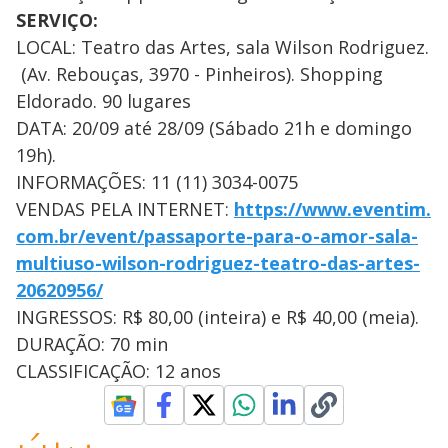
SERVIÇO:
LOCAL: Teatro das Artes, sala Wilson Rodriguez.
(Av. Rebouças, 3970 - Pinheiros). Shopping
Eldorado. 90 lugares
DATA: 20/09 até 28/09 (Sábado 21h e domingo
19h).
INFORMAÇÕES: 11 (11) 3034-0075
VENDAS PELA INTERNET:
https://www.eventim.
com.br/event/passaporte-para-
o-amor-sala-
multiuso-wilson-
rodriguez-teatro-das-artes-
20620956/
INGRESSOS: R$ 80,00 (inteira) e R$ 40,00 (meia).
DURAÇÃO: 70 min
CLASSIFICAÇÃO: 12 anos