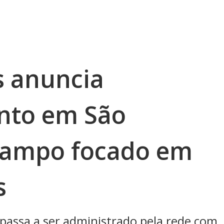
s anuncia
nto em São
Campo focado em
s
passa a ser administrado pela rede com