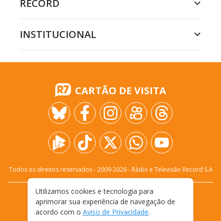
RECORD
INSTITUCIONAL
CARTÃO DE VISITA
Todos os direitos reservados - 2009-
2026
- Rádio e Televisão Record S.A
Utilizamos cookies e tecnologia para
CARREIRA
FALE CONOSCO
PRIVACIDADE
aprimorar sua experiência de navegação de
TERMOS E CONDIÇÕES DE USO
acordo com o
Aviso de Privacidade
.