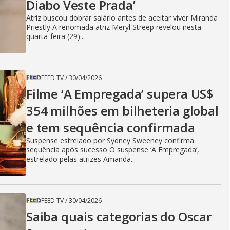
Diabo Veste Prada’
Atriz buscou dobrar salário antes de aceitar viver Miranda
Priestly A renomada atriz Meryl Streep revelou nesta
quarta-feira (29)...
FEED TV
/
30/04/2026
Filme ‘A Empregada’ supera US$
354 milhões em bilheteria global
e tem sequência confirmada
Suspense estrelado por Sydney Sweeney confirma
sequência após sucesso O suspense ‘A Empregada’,
estrelado pelas atrizes Amanda...
FEED TV
/
30/04/2026
Saiba quais categorias do Oscar