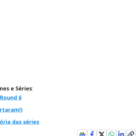
mes e Séries
:
 Round 6
ertaram!)
ória das séries