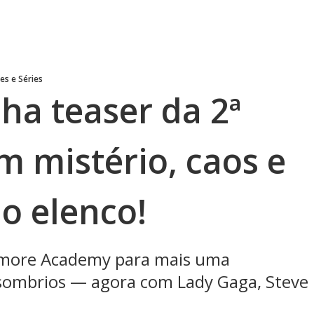
es e Séries
a teaser da 2ª
 mistério, caos e
o elenco!
rmore Academy para mais uma
sombrios — agora com Lady Gaga, Steve