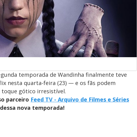
segunda temporada de Wandinha finalmente teve
lix nesta quarta-feira (23) — e os fãs podem
toque gótico irresistível.
so parceiro
Feed TV - Arquivo de Filmes e Séries
r dessa nova temporada!