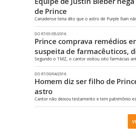
Equipe de Justin Bieber neg
de Prince
Canadense teria dito que o astro de Purple Rain nã
DO R7
/
01/05/2016
Prince comprava remédios em
suspeita de farmacêuticos, di
Segundo o TMZ, o cantor visitou oito farmácias an
DO R7
/
30/04/2016
Homem diz ser filho de Princ
astro
Cantor não deixou testamento e tem patrimônio e
V