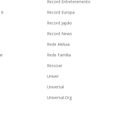
o
Record Entretenimento
 6
Record Europa
Record Japão
Record News
Rede Aleluia
ar
Rede Família
Ressoar
Univer
Universal
Universal.Org