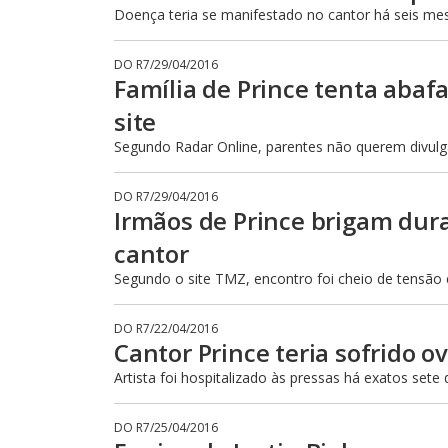
Doença teria se manifestado no cantor há seis me
DO R7
/
29/04/2016
Família de Prince tenta abafa
site
Segundo Radar Online, parentes não querem divulg
DO R7
/
29/04/2016
Irmãos de Prince brigam dura
cantor
Segundo o site TMZ, encontro foi cheio de tensão 
DO R7
/
22/04/2016
Cantor Prince teria sofrido o
Artista foi hospitalizado às pressas há exatos sete 
DO R7
/
25/04/2016