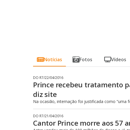
Notícias
Fotos
Vídeos
DO R7
/
22/04/2016
Prince recebeu tratamento pa
diz site
Na ocasião, internação foi justificada como “uma fo
DO R7
/
21/04/2016
Cantor Prince morre aos 57 