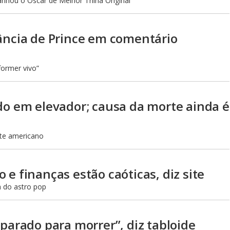
anhou o Oscar de Melhor Trilha Original
ância de Prince em comentário
former vivo”
do em elevador; causa da morte ainda é
site americano
e finanças estão caóticas, diz site
a do astro pop
eparado para morrer”, diz tabloide