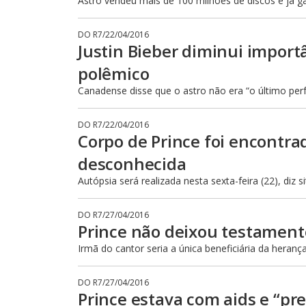
Astro vendeu mais de 100 milhões de discos e já g
DO R7
/
22/04/2016
Justin Bieber diminui import
polêmico
Canadense disse que o astro não era “o último per
DO R7
/
22/04/2016
Corpo de Prince foi encontra
desconhecida
Autópsia será realizada nesta sexta-feira (22), diz 
DO R7
/
27/04/2016
Prince não deixou testamento 
Irmã do cantor seria a única beneficiária da heranç
DO R7
/
27/04/2016
Prince estava com aids e “pr