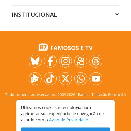
INSTITUCIONAL
FAMOSOS E TV
Todos os direitos reservados - 2009-
2026
- Rádio e Televisão Record S.A
Utilizamos cookies e tecnologia para
CARREIRA
FALE CONOSCO
PRIVACIDADE
aprimorar sua experiência de navegação de
TERMOS E CONDIÇÕES DE USO
acordo com o
Aviso de Privacidade
.