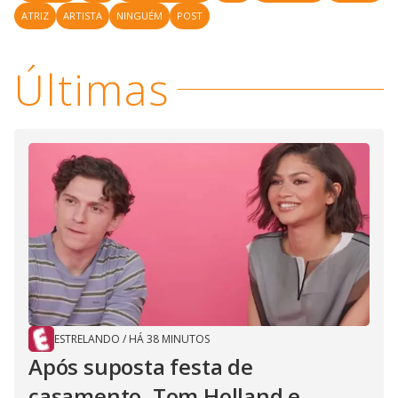
ATRIZ
ARTISTA
NINGUÉM
POST
Últimas
ESTRELANDO
/
HÁ 38 MINUTOS
Após suposta festa de
casamento, Tom Holland e