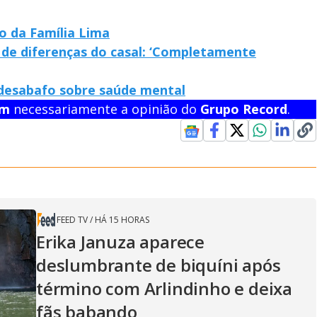
o da Família Lima
 de diferenças do casal: ‘Completamente
 desabafo sobre saúde mental
em
necessariamente a opinião do
Grupo Record
.
FEED TV
/
HÁ 15 HORAS
Erika Januza aparece
deslumbrante de biquíni após
término com Arlindinho e deixa
fãs babando