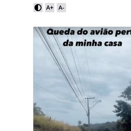
A+
A-