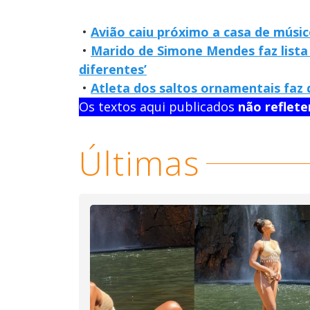
•
Avião caiu próximo a casa de músic
•
Marido de Simone Mendes faz lista
diferentes’
•
Atleta dos saltos ornamentais faz
Os textos aqui publicados
não reflet
Últimas