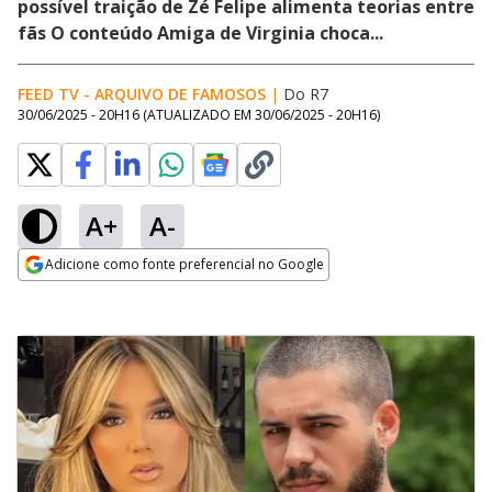
possível traição de Zé Felipe alimenta teorias entre
fãs O conteúdo Amiga de Virginia choca...
FEED TV - ARQUIVO DE FAMOSOS
|
Do R7
30/06/2025 - 20H16
(ATUALIZADO EM
30/06/2025 - 20H16
)
A+
A-
Adicione como fonte preferencial no Google
Opens in new window