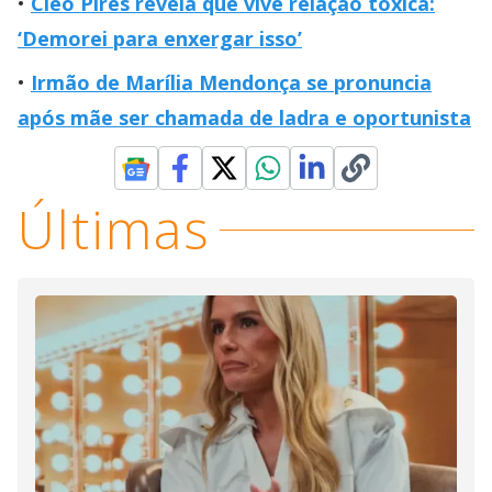
Cleo Pires revela que vive relação tóxica:
‘Demorei para enxergar isso’
Irmão de Marília Mendonça se pronuncia
após mãe ser chamada de ladra e oportunista
Últimas