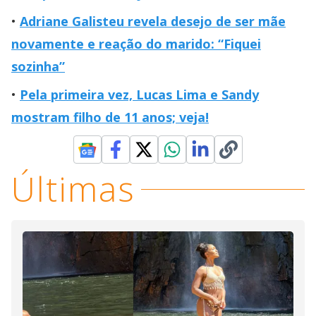
Adriane Galisteu revela desejo de ser mãe
novamente e reação do marido: “Fiquei
sozinha”
Pela primeira vez, Lucas Lima e Sandy
mostram filho de 11 anos; veja!
Últimas