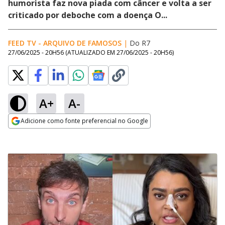
humorista faz nova piada com câncer e volta a ser
criticado por deboche com a doença O...
FEED TV - ARQUIVO DE FAMOSOS
|
Do R7
27/06/2025 - 20H56
(ATUALIZADO EM
27/06/2025 - 20H56
)
A+
A-
Adicione como fonte preferencial no Google
Opens in new window