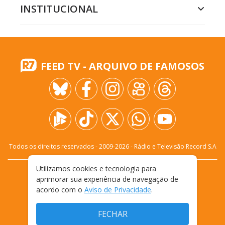
INSTITUCIONAL
FEED TV - ARQUIVO DE FAMOSOS
Todos os direitos reservados - 2009-
2026
- Rádio e Televisão Record S.A
Utilizamos cookies e tecnologia para
CARREIRA
FALE CONOSCO
PRIVACIDADE
aprimorar sua experiência de navegação de
TERMOS E CONDIÇÕES DE USO
acordo com o
Aviso de Privacidade
.
FECHAR