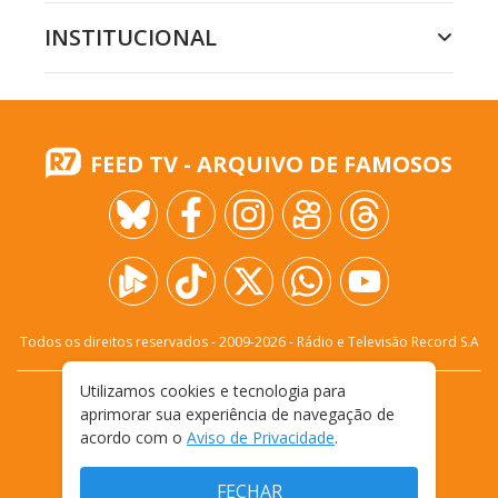
INSTITUCIONAL
FEED TV - ARQUIVO DE FAMOSOS
Todos os direitos reservados - 2009-
2026
- Rádio e Televisão Record S.A
Utilizamos cookies e tecnologia para
CARREIRA
FALE CONOSCO
PRIVACIDADE
aprimorar sua experiência de navegação de
TERMOS E CONDIÇÕES DE USO
acordo com o
Aviso de Privacidade
.
FECHAR