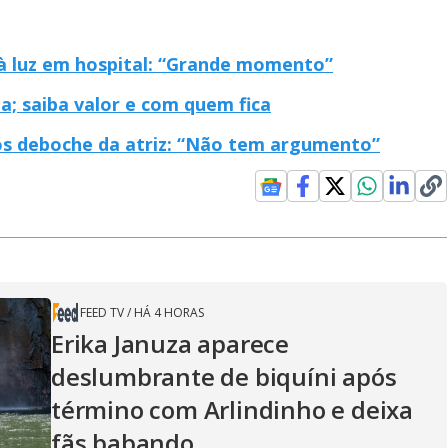
 à luz em hospital: “Grande momento”
ia; saiba valor e com quem fica
ós deboche da atriz: “Não tem argumento”
FEED TV
/
HÁ 4 HORAS
Erika Januza aparece
deslumbrante de biquíni após
término com Arlindinho e deixa
fãs babando