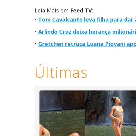
Leia Mais em
Feed TV
:
Tom Cavalcante leva filha para dar
Arlindo Cruz deixa herança milionár
Gretchen retruca Luana Piovani ap
Últimas