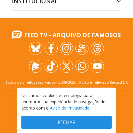
INSTITUCIONAL
FEED TV - ARQUIVO DE FAMOSOS
Todos os direitos reservados - 2009-
2026
- Rádio e Televisão Record S.A
Utilizamos cookies e tecnologia para
CARREIRA
FALE CONOSCO
PRIVACIDADE
aprimorar sua experiência de navegação de
TERMOS E CONDIÇÕES DE USO
acordo com o
Aviso de Privacidade
.
FECHAR