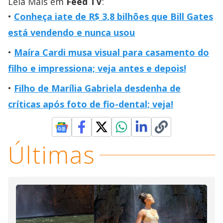
Leia Mais em
Feed TV
:
Conheça iate de R$ 3,8 bilhões que Bill Gates
está vendendo e nunca usou
Maíra Cardi musa visual para casamento do
filho e impressiona; veja antes e depois!
Filho de Marília Gabriela desdenha de
críticas após foto de fio-dental; veja!
Últimas