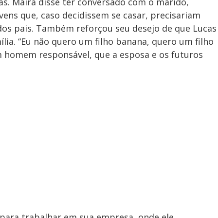
as. Maíra disse ter conversado com o marido,
ovens que, caso decidissem se casar, precisariam
os pais. Também reforçou seu desejo de que Lucas
lia. “Eu não quero um filho banana, quero um filho
m homem responsável, que a esposa e os futuros
 para trabalhar em sua empresa, onde ele