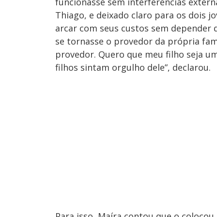
funcionasse sem interferências extern
Thiago, e deixado claro para os dois j
arcar com seus custos sem depender d
se tornasse o provedor da própria famí
provedor. Quero que meu filho seja u
filhos sintam orgulho dele”, declarou.
Para isso, Maíra contou que o colocou