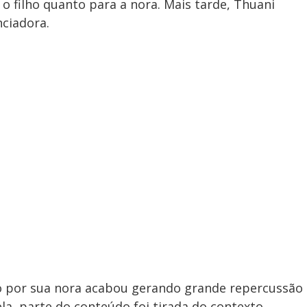
o filho quanto para a nora. Mais tarde, Thuani
nciadora.
o por sua nora acabou gerando grande repercussão
la, parte do conteúdo foi tirada do contexto,