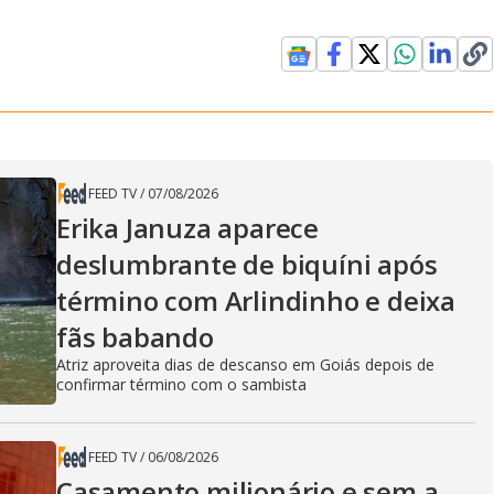
FEED TV
/
07/08/2026
Erika Januza aparece
deslumbrante de biquíni após
término com Arlindinho e deixa
fãs babando
Atriz aproveita dias de descanso em Goiás depois de
confirmar término com o sambista
FEED TV
/
06/08/2026
Casamento milionário e sem a