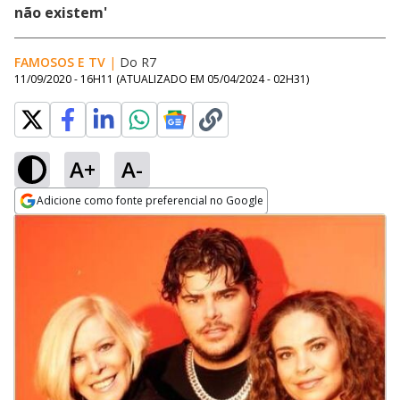
não existem'
FAMOSOS E TV
|
Do R7
11/09/2020 - 16H11
(ATUALIZADO EM
05/04/2024 - 02H31
)
A+
A-
Adicione como fonte preferencial no Google
Opens in new window