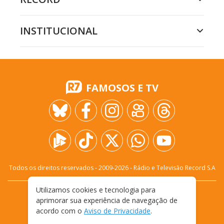
INSTITUCIONAL
FAMOSOS E TV
Todos os direitos reservados - 2009-
2026
- Rádio e Televisão Record S.A
Utilizamos cookies e tecnologia para
CARREIRA
FALE CONOSCO
PRIVACIDADE
aprimorar sua experiência de navegação de
TERMOS E CONDIÇÕES DE USO
acordo com o
Aviso de Privacidade
.