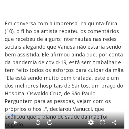
Em conversa com a imprensa, na quinta-feira
(10), o filho da artista rebateu os comentários
que recebeu de alguns internautas nas redes
sociais alegando que Vanusa não estaria sendo
bem assistida. Ele afirmou ainda que, por conta
da pandemia de covid-19, está sem trabalhar e
tem feito todos os esforços para cuidar da mãe.
"Ela está sendo muito bem tratada, este é um
dos melhores hospitais de Santos, um braço do
Hospital Oswaldo Cruz, de São Paulo.
Perguntem para as pessoas, vejam com os
próprios olhos...", declarou Vanucci, que
explicou que o plano de saúde da mãe foi
L
o
a
negado.
d
C
P
V
A
F
e