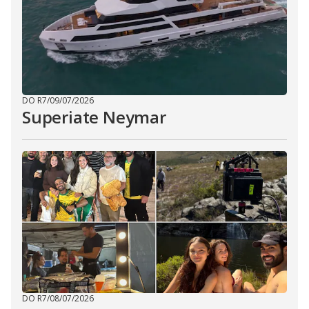
DO R7
/
09/07/2026
Superiate Neymar
DO R7
/
08/07/2026