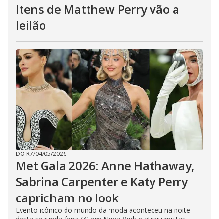
Itens de Matthew Perry vão a
leilão
DO R7
/
04/05/2026
Met Gala 2026: Anne Hathaway,
Sabrina Carpenter e Katy Perry
capricham no look
Evento icônico do mundo da moda aconteceu na noite
desta segunda-feira (4) em Nova York e atraiu muitas