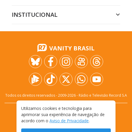
INSTITUCIONAL
VANITY BRASIL
Todos os direitos reservados - 2009-
2026
- Rádio e Televisão Record S.A
Utilizamos cookies e tecnologia para
CARREIRA
FALE CONOSCO
PRIVACIDADE
aprimorar sua experiência de navegação de
TERMOS E CONDIÇÕES DE USO
acordo com o
Aviso de Privacidade
.