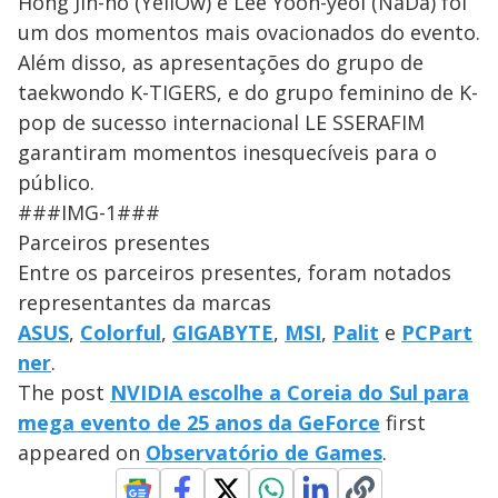
Hong Jin-ho (YellOw) e Lee Yoon-yeol (NaDa) foi
um dos momentos mais ovacionados do evento.
Além disso, as apresentações do grupo de
taekwondo K-TIGERS, e do grupo feminino de K-
pop de sucesso internacional LE SSERAFIM
garantiram momentos inesquecíveis para o
público.
###IMG-1###
Parceiros presentes
Entre os parceiros presentes, foram notados
representantes da marcas
ASUS
,
Colorful
,
GIGABYTE
,
MSI
,
Palit
e
PCPart
ner
.
The post
NVIDIA escolhe a Coreia do Sul para
mega evento de 25 anos da GeForce
first
appeared on
Observatório de Games
.