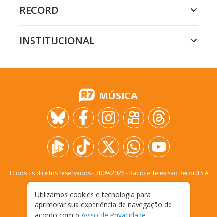
RECORD
INSTITUCIONAL
MÚSICA
Todos os direitos reservados - 2009-
2026
- Rádio e Televisão Record S.A
Utilizamos cookies e tecnologia para
CARREIRA
FALE CONOSCO
PRIVACIDADE
aprimorar sua experiência de navegação de
TERMOS E CONDIÇÕES DE USO
acordo com o
Aviso de Privacidade
.