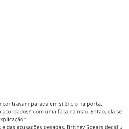
 encontravam parada em silêncio na porta,
o acordados?’ com uma faca na mão. Então, ela se
xplicação.”
 e das acusações pesadas, Britney Spears decidiu