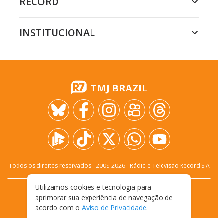
RECORD
INSTITUCIONAL
TMJ BRAZIL
Todos os direitos reservados - 2009-
2026
- Rádio e Televisão Record S.A
Utilizamos cookies e tecnologia para
CARREIRA
FALE CONOSCO
PRIVACIDADE
aprimorar sua experiência de navegação de
TERMOS E CONDIÇÕES DE USO
acordo com o
Aviso de Privacidade
.