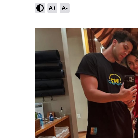
A+
A-