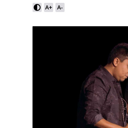
A+
A-