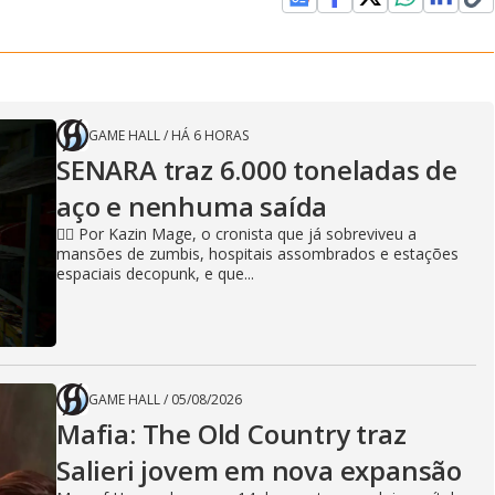
GAME HALL
/
HÁ 6 HORAS
SENARA traz 6.000 toneladas de
aço e nenhuma saída
🧙‍♂️ Por Kazin Mage, o cronista que já sobreviveu a
mansões de zumbis, hospitais assombrados e estações
espaciais decopunk, e que...
GAME HALL
/
05/08/2026
Mafia: The Old Country traz
Salieri jovem em nova expansão