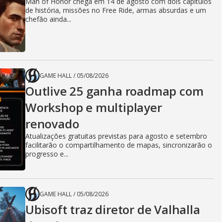
Man of Honor chega em 14 de agosto com dois capítulos
de história, missões no Free Ride, armas absurdas e um
chefão ainda...
GAME HALL
/
05/08/2026
Outlive 25 ganha roadmap com
Workshop e multiplayer
renovado
Atualizações gratuitas previstas para agosto e setembro
facilitarão o compartilhamento de mapas, sincronizarão o
progresso e...
GAME HALL
/
05/08/2026
Ubisoft traz diretor de Valhalla