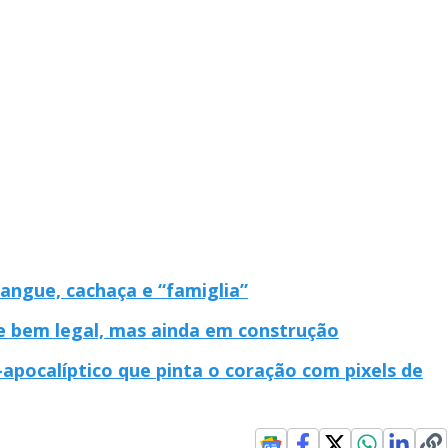
Sangue, cachaça e “famiglia”
e bem legal, mas ainda em construção
-apocalíptico que pinta o coração com pixels de