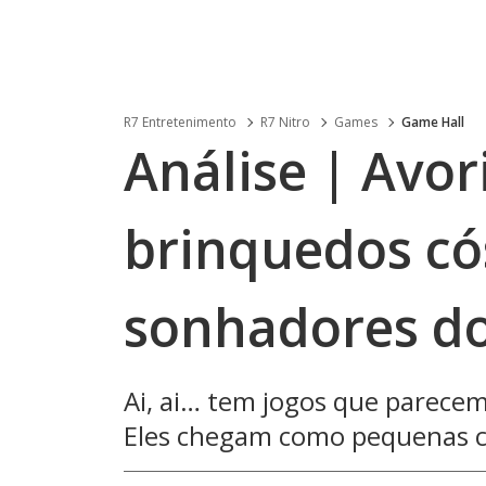
R7 Entretenimento
R7 Nitro
Games
Game Hall
Análise | Avor
brinquedos có
sonhadores d
Ai, ai… tem jogos que parece
Eles chegam como pequenas co