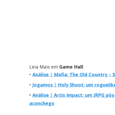
Leia Mais em
Game Hall
:
Análise | Mafia: The Old Country – 
Jogamos | Holy Shoot: um roguelik
Análise | Artis Impact: um JRPG pós
aconchego