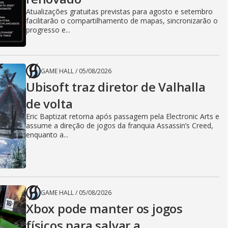
Atualizações gratuitas previstas para agosto e setembro
facilitarão o compartilhamento de mapas, sincronizarão o
progresso e...
GAME HALL
/
05/08/2026
Ubisoft traz diretor de Valhalla
de volta
Eric Baptizat retorna após passagem pela Electronic Arts e
assume a direção de jogos da franquia Assassin’s Creed,
enquanto a...
GAME HALL
/
05/08/2026
Xbox pode manter os jogos
físicos para salvar a