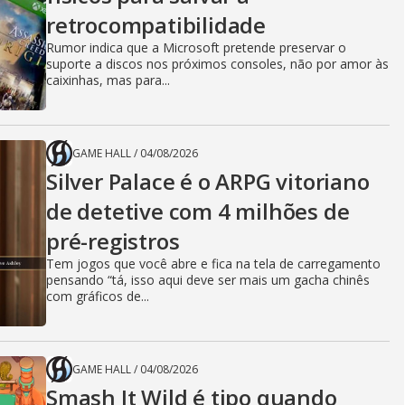
retrocompatibilidade
Rumor indica que a Microsoft pretende preservar o
suporte a discos nos próximos consoles, não por amor às
caixinhas, mas para...
GAME HALL
/
04/08/2026
Silver Palace é o ARPG vitoriano
de detetive com 4 milhões de
pré-registros
Tem jogos que você abre e fica na tela de carregamento
pensando “tá, isso aqui deve ser mais um gacha chinês
com gráficos de...
GAME HALL
/
04/08/2026
Smash It Wild é tipo quando