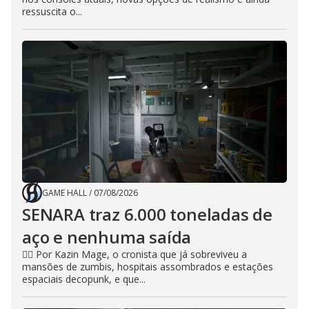
ressuscita o...
GAME HALL
/
07/08/2026
SENARA traz 6.000 toneladas de
aço e nenhuma saída
🧙‍♂️ Por Kazin Mage, o cronista que já sobreviveu a
mansões de zumbis, hospitais assombrados e estações
espaciais decopunk, e que...