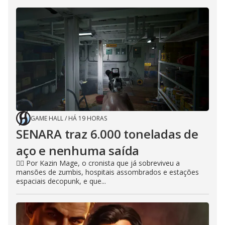
GAME HALL
/
HÁ 19 HORAS
SENARA traz 6.000 toneladas de
aço e nenhuma saída
🧙‍♂️ Por Kazin Mage, o cronista que já sobreviveu a
mansões de zumbis, hospitais assombrados e estações
espaciais decopunk, e que...