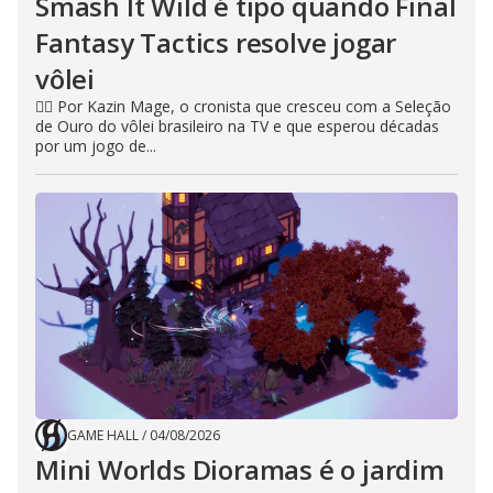
Smash It Wild é tipo quando Final
Fantasy Tactics resolve jogar
vôlei
🧙‍♂️ Por Kazin Mage, o cronista que cresceu com a Seleção
de Ouro do vôlei brasileiro na TV e que esperou décadas
por um jogo de...
GAME HALL
/
04/08/2026
Mini Worlds Dioramas é o jardim