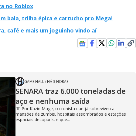
ga no Roblox
om bala, trilha épica e cartucho pro Mega!
, café e mais um joguinho vindo aí
GAME HALL
/
HÁ 3 HORAS
SENARA traz 6.000 toneladas de
aço e nenhuma saída
🧙‍♂️ Por Kazin Mage, o cronista que já sobreviveu a
mansões de zumbis, hospitais assombrados e estações
espaciais decopunk, e que...