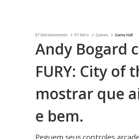
R7 Entretenimento
R7 Nitro
Games
Game Hall
Andy Bogard 
FURY: City of 
mostrar que a
e bem.
Peguem seus controles arcade,