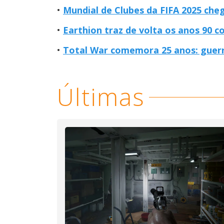
Mundial de Clubes da FIFA 2025 che
Earthion traz de volta os anos 90 c
Total War comemora 25 anos: guerra
Últimas