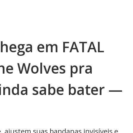
chega em FATAL
the Wolves pra
inda sabe bater —
 ajustem suas bandanas invisíveis e