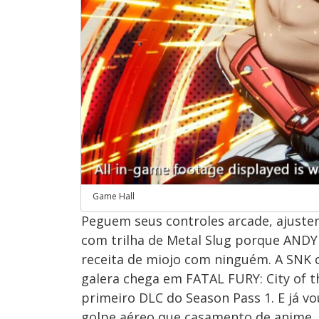
Game Hall
Peguem seus controles arcade, ajustem
com trilha de Metal Slug porque ANDY 
receita de miojo com ninguém. A SNK 
galera chega em FATAL FURY: City of t
primeiro DLC do Season Pass 1. E já vo
golpe aéreo que casamento de anime.