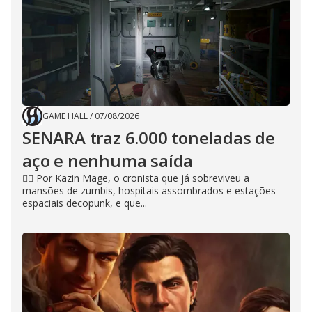
GAME HALL
/
07/08/2026
SENARA traz 6.000 toneladas de
aço e nenhuma saída
🧙‍♂️ Por Kazin Mage, o cronista que já sobreviveu a
mansões de zumbis, hospitais assombrados e estações
espaciais decopunk, e que...