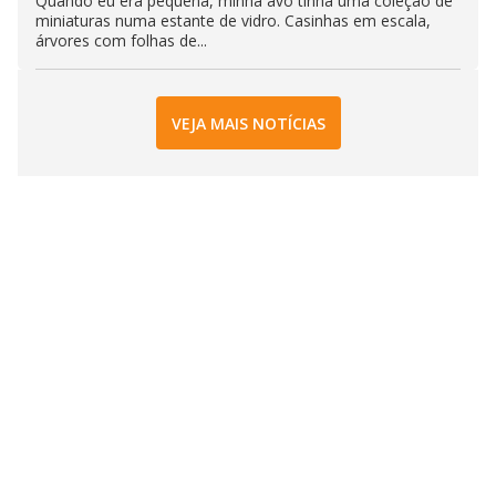
Quando eu era pequena, minha avó tinha uma coleção de
miniaturas numa estante de vidro. Casinhas em escala,
árvores com folhas de...
VEJA MAIS NOTÍCIAS