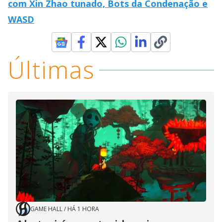
com Xin Zhao tunado, Bots da Condenação e
WASD
Últimas
GAME HALL
/
HÁ 1 HORA