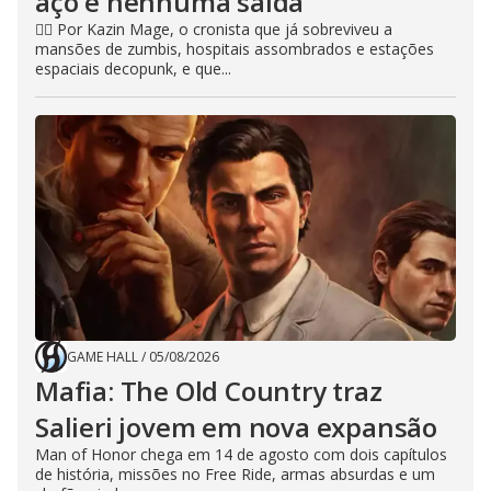
aço e nenhuma saída
🧙‍♂️ Por Kazin Mage, o cronista que já sobreviveu a
mansões de zumbis, hospitais assombrados e estações
espaciais decopunk, e que...
GAME HALL
/
05/08/2026
Mafia: The Old Country traz
Salieri jovem em nova expansão
Man of Honor chega em 14 de agosto com dois capítulos
de história, missões no Free Ride, armas absurdas e um