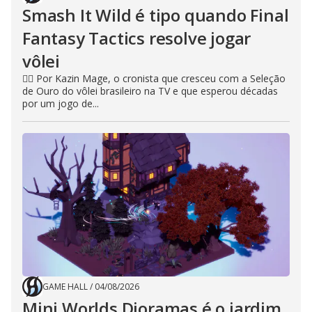
Smash It Wild é tipo quando Final
Fantasy Tactics resolve jogar
vôlei
🧙‍♂️ Por Kazin Mage, o cronista que cresceu com a Seleção
de Ouro do vôlei brasileiro na TV e que esperou décadas
por um jogo de...
GAME HALL
/
04/08/2026
Mini Worlds Dioramas é o jardim