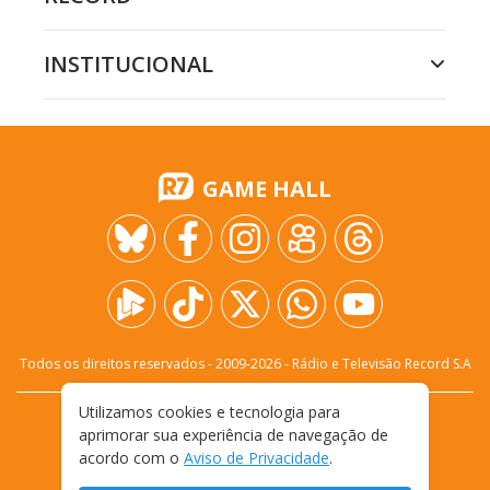
INSTITUCIONAL
GAME HALL
Todos os direitos reservados - 2009-
2026
- Rádio e Televisão Record S.A
Utilizamos cookies e tecnologia para
CARREIRA
FALE CONOSCO
PRIVACIDADE
aprimorar sua experiência de navegação de
TERMOS E CONDIÇÕES DE USO
acordo com o
Aviso de Privacidade
.