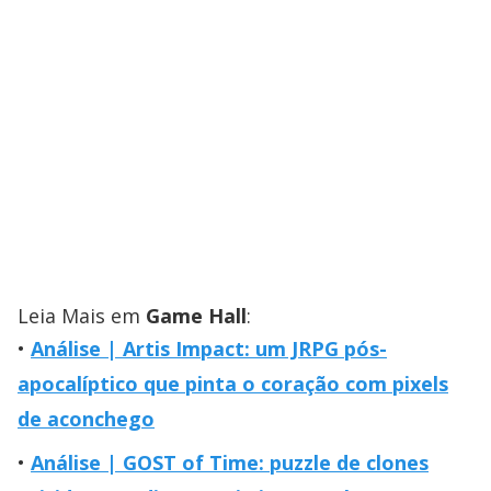
Leia Mais em
Game Hall
:
Análise | Artis Impact: um JRPG pós-
apocalíptico que pinta o coração com pixels
de aconchego
Análise | GOST of Time: puzzle de clones